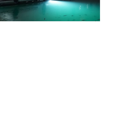
Elektronik &
Zubehör
Nachrüstung von Zusatzbeleuchtung,
Navigationssystemen,
Batteriemanagement, Instrumenten und
weiterem Marine-Zubehör. Individuelle
Umbauten, technische Optimierungen und
maßgeschneiderte Lösungen für mehr
Sicherheit, Komfort und Funktionalität an
Bord.